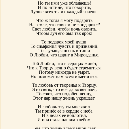
Но ты ими уже обладаешь!
И по истине, что говорить,
Лучше всех ты их каждый знаешь.
Что ж тогда я могу подарить
На земле, что совсем не «подарок»?
Свет любви, чтобы ночь озарить,
Чтобы луч его был так ярок!
То подарок моей души,
То симфония чувств и признаний,
То звучащая песнь в тиши
О Любви, что царит в Мирозданье.
Той Любви, что в сердцах живёт,
Что к Творцу вечно будет стремиться,
Потому никогда не умрёт,
Но поможет нам всем измениться.
То любовь от творенья к Творцу.
Это связь, что всегда возвышает,
То союз, что подобен венцу,
Этот дар нашу жизнь украшает.
И любовь эту ты мне явил.
Ты принёс её в сердце с неба,
И в делах её воплотил,
И она стала нашим хлебом.
Тем, что жизнь всему миру даёт,