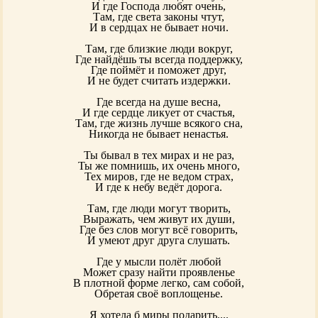
И где Господа любят очень,
Там, где света законы чтут,
И в сердцах не бывает ночи.
Там, где близкие люди вокруг,
Где найдёшь ты всегда поддержку,
Где поймёт и поможет друг,
И не будет считать издержки.
Где всегда на душе весна,
И где сердце ликует от счастья,
Там, где жизнь лучше всякого сна,
Никогда не бывает ненастья.
Ты бывал в тех мирах и не раз,
Ты же помнишь, их очень много,
Тех миров, где не ведом страх,
И где к небу ведёт дорога.
Там, где люди могут творить,
Выражать, чем живут их души,
Где без слов могут всё говорить,
И умеют друг друга слушать.
Где у мысли полёт любой
Может сразу найти проявленье
В плотной форме легко, сам собой,
Обретая своё воплощенье.
Я хотела б миры подарить....