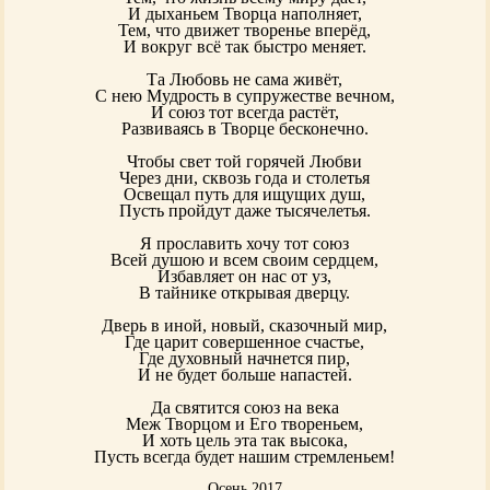
И дыханьем Творца наполняет,
Тем, что движет творенье вперёд,
И вокруг всё так быстро меняет.
Та Любовь не сама живёт,
С нею Мудрость в супружестве вечном,
И союз тот всегда растёт,
Развиваясь в Творце бесконечно.
Чтобы свет той горячей Любви
Через дни, сквозь года и столетья
Освещал путь для ищущих душ,
Пусть пройдут даже тысячелетья.
Я прославить хочу тот союз
Всей душою и всем своим сердцем,
Избавляет он нас от уз,
В тайнике открывая дверцу.
Дверь в иной, новый, сказочный мир,
Где царит совершенное счастье,
Где духовный начнется пир,
И не будет больше напастей.
Да святится союз на века
Меж Творцом и Его твореньем,
И хоть цель эта так высока,
Пусть всегда будет нашим стремленьем!
Осень 2017