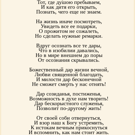
Тот, где душою пребываем,
И как дитя его открыть,
Познать, чего еще не знаем.
На жизнь иначе посмотреть,
Увидеть все ее подарки,
О прожитом не сожалеть,
Но сделать нужные ремарки.
Вдруг осознать все те дары,
Что в изобилии давались,
Но в мире внешнем до поры
От осознания скрывались.
Божественный дар жизни вечной,
Любви священной благодать,
И милости дар бесконечной
Не сможет смерть у нас отнять!
Дар созиданья, постиженья,
Возможность в духе нам творить!
Дар бескорыстного служенья,
Позволит по-другому жить!
От своей соби отвернуться,
И взор наш к Богу устремить,
К истокам вечным прикоснуться
И вспомнить, как нам стоит жить.